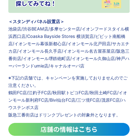
＜スタンディパネル設置店＞
池袋店/渋谷BEAM店/多摩センター店/イオンフードスタイル横
浜西口店/Coaska Bayside Stores 横須賀店/ビビット南船橋
店/
イオンモール幕張新都心店/イオンモール北戸田店/サカエチ
カ店/イオンモール長久手店/イオンモール名古屋茶屋店/
阪急三
番街店/イオンモール堺鉄砲町店/イオンモール久御山店/神戸ハ
ーバーランドumie店/キャナルオーパ店
※下記の店舗では、キャンペーンを実施しておりませんのでご
注意ください。
鶴田FC店/江釣子FC店/秋田駅トピコFC店/秋田土崎FC店/イオ
ンモール新利府FC店/Bivi仙台FC店/三ツ境FC店/茂原FC店/ハ
ウステンボス店
阪急三番街店はドリンクプレゼントの対象外となります。