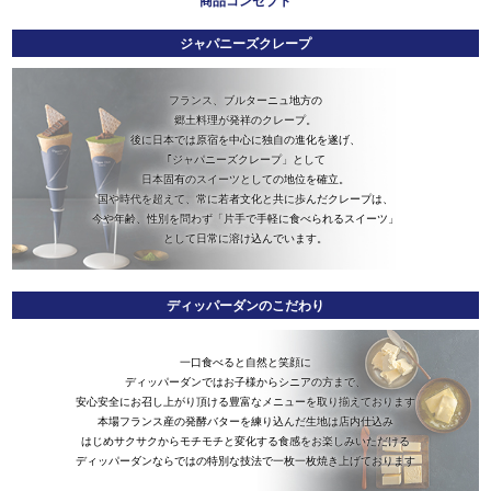
商品コンセプト
ジャパニーズクレープ
フランス、ブルターニュ地方の
郷土料理が発祥のクレープ。
後に日本では原宿を中心に独自の進化を遂げ、
｢ジャパニーズクレープ」として
日本固有のスイーツとしての地位を確立。
国や時代を超えて、常に若者文化と共に歩んだクレープは、
今や年齢、性別を問わず「片手で手軽に食べられるスイーツ」
として日常に溶け込んでいます。
ディッパーダンのこだわり
一口食べると自然と笑顔に
ディッパーダンではお子様からシニアの方まで、
安心安全にお召し上がり頂ける豊富なメニューを取り揃えております
本場フランス産の発酵バターを練り込んだ生地は店内仕込み
はじめサクサクからモチモチと変化する食感をお楽しみいただける
ディッパーダンならではの特別な技法で一枚一枚焼き上げております