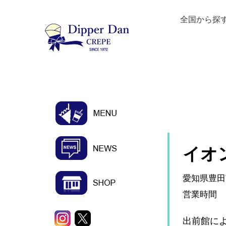
全国から探
イオ
愛知県豊田
営業時間 10
出前館に