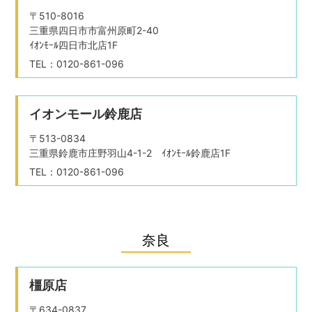
〒510-8016
三重県四日市市富州原町2-40
ｲｵﾝﾓｰﾙ四日市北店1F
TEL：0120-861-096
イオンモール鈴鹿店
〒513-0834
三重県鈴鹿市庄野羽山4-1-2 ｲｵﾝﾓｰﾙ鈴鹿店1F
TEL：0120-861-096
奈良
橿原店
〒634-0837