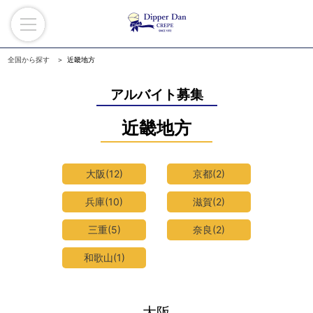
全国から探す
近畿地方
アルバイト募集
近畿地方
大阪(12)
京都(2)
兵庫(10)
滋賀(2)
三重(5)
奈良(2)
和歌山(1)
大阪