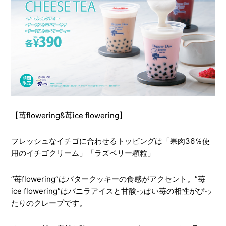
【苺flowering&苺ice flowering】
フレッシュなイチゴに合わせるトッピングは「果肉36％使
用のイチゴクリーム」「ラズベリー顆粒」
”苺flowering”はバタークッキーの食感がアクセント。”苺
ice flowering”はバニラアイスと甘酸っぱい苺の相性がぴっ
たりのクレープです。