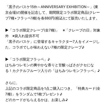
「黒子のバスケ15th～ANNIVERSARY EXHIBITION～」(東
京会場)の開催を記念して、期間限定コラボ限定商品(クレー
プ7種+フラッペ1種)を各880円(税込)にて販売いたします。
▶「コラボ限定クレープ(全7種)」 ※「クレープの日」対象
外 ※袋入れ提供不可
「黒子のバスケ」に登場するキャラクター7人をイメージし
た、コラボでしか味わえない7種の限定クレープ♪
▶「コラボ限定フラッペ」♪
はちみつレモンの爽やかな香りと甘酸っぱさがクセにな
る！カクテルフルーツ入りの「はちみつレモンフラッペ」♪
さらに、
上記のコラボ限定商品を1点ご購入につき、「特典カード(全
7種)」をランダムで1枚プレゼント♪
どのカードがもらえるかは、お楽しみ♪