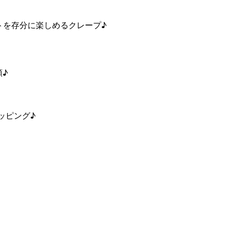
トを存分に楽しめるクレープ♪
類♪
ッピング♪