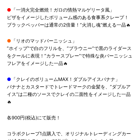
●
「一消火完全燃焼！ガロの情熱マルゲリータ風」
ピザをイメージしたボリューム感のある食事系クレープ！
ブラックペッパーは通常の2倍量！”火消し魂”燃える一品🔥
●
「リオのマッドバーニッシュ」
”ホイップ”で白のフリルを、”ブラウニー”で黒のライダース
をクールに表現！”カラースプレー”で特殊な炎バーニッシュ
フレアをイメージした一品🔥
●
「クレイのボリュームMAX！ダブルアイスバナナ」
バナナとカスタードでトレードマークの金髪を、”ダブルア
イス”は二種のソースでクレイの二面性をイメージした一品
🔥
各900円(税込)にて販売！
コラボクレープ1点購入で、オリジナルトレーディングカー