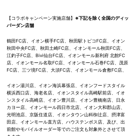
【コラボキャンペーン実施店舗】
※下記を除く全国のディッ
パーダン店舗
鶴田FC店、イオン横手FC店、秋田駅トピコFC店、イオン
秋田中央FC店、秋田土崎FC店、イオンモール秋田FC店、
江釣子FC店、Bivi仙台FC店、イオンモール新利府 北館FC
店、イオンモール名取FC店、イオンモール石巻FC店、茂原
FC店、三ツ境FC店、大須FC店、イオンモール倉敷FC店、
イオン湯川店、イオン海浜幕張店、イオンフードスタイル
横浜西口店、海老名店、イオンスタイル高崎駅前店、イオ
ンスタイル高崎店、イオン豊川店、イオン豊橋南店、日永
カヨー店、イオンモール四日市北店、イオン大和郡山店、
光明池店、京阪住道店、イオンタウン山科椥辻店、摂津富
田店、イオンモール直方店、ハウステンボス店、及び、出
前館やモバイルオーダー等でのご注文も対象外とさせて頂